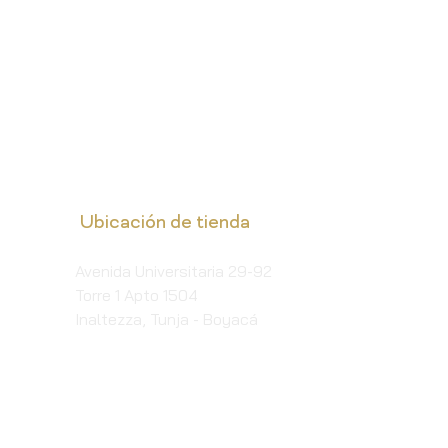
Ubicación de tienda
Avenida Universitaria 29-92
Torre 1 Apto 1504
Inaltezza, Tunja - Boyacá