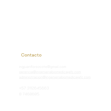
Contacto
ingjuanflorezcote@gmail.com
gerencia@ingenieriabiomedicajafc.com
administracion@ingenieriabiomedicajafc.com
+57 3112645663
8 7468685