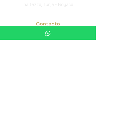
Inaltezza, Tunja - Boyacá
Contacto
ingjuanflorezcote@gmail.com
gerencia@ingenieriabiomedicajafc.com
administracion@ingenieriabiomedicajafc.co
m
+57 3112645663
8 7468685
Síguenos
Conócenos más a través de
nuestras redes