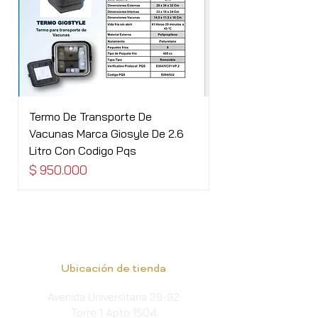
Termo De Transporte De
Vacunas Marca Giosyle De 2.6
Litro Con Codigo Pqs
Precio
$ 950.000
Ubicación de tienda
Avenida Universitaria 29-92
Torre 1 Apto 1504