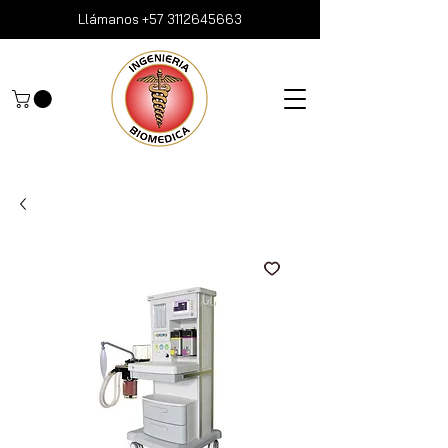
Llámanos
+57 3112645663