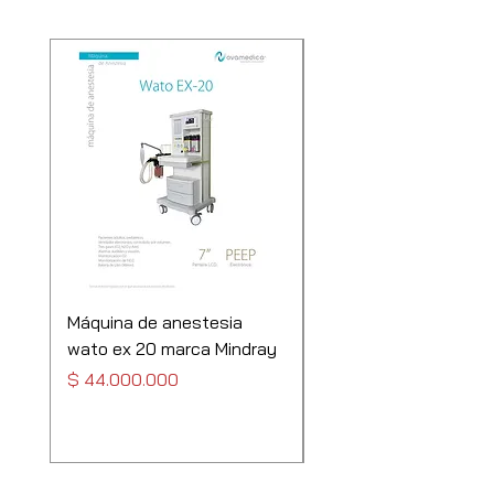
Máquina de anestesia
Máquina de anestesi
wato ex 20 marca Mindray
Mindray wato ex35
Precio
Precio
$ 44.000.000
$ 69.000.000