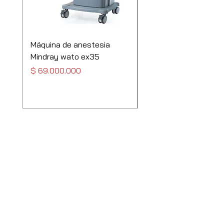
Máquina de anestesia
Ventilador de transpo
Mindray wato ex35
Leistung pr4 adulto
pediatrico y neonatal
Precio
$ 69.000.000
Precio
$ 34.000.000