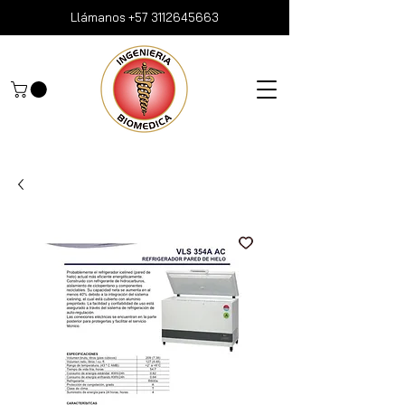
Llámanos
+57 3112645663