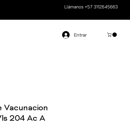
Llámanos
+57 3112645663
Entrar
e Vacunacion
Vls 204 Ac A