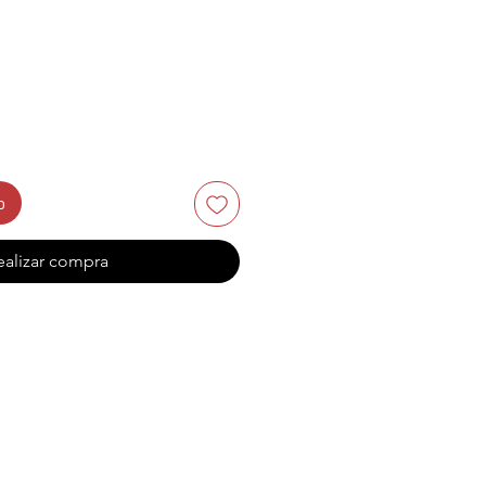
io
o
ealizar compra